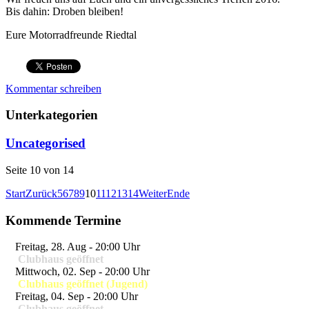
Bis dahin: Droben bleiben!
Eure Motorradfreunde Riedtal
Kommentar schreiben
Unterkategorien
Uncategorised
Seite 10 von 14
Start
Zurück
5
6
7
8
9
10
11
12
13
14
Weiter
Ende
Kommende Termine
Freitag, 28. Aug
-
20:00 Uhr
Clubhaus geöffnet
Mittwoch, 02. Sep
-
20:00 Uhr
Clubhaus geöffnet (Jugend)
Freitag, 04. Sep
-
20:00 Uhr
Clubhaus geöffnet