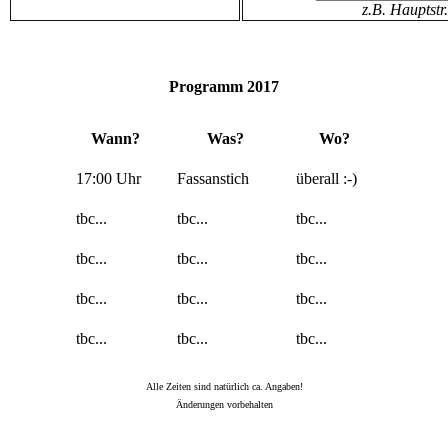
z.B. Hauptstr
Programm 2017
Wann?
Was?
Wo?
17:00 Uhr
Fassanstich
überall :-)
tbc...
tbc...
tbc...
tbc...
tbc...
tbc...
tbc...
tbc...
tbc...
tbc...
tbc...
tbc...
Alle Zeiten sind natürlich ca. Angaben!
Änderungen vorbehalten